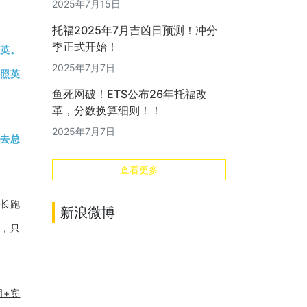
2025年7月15日
托福2025年7月吉凶日预测！冲分
季正式开始！
译英。
2025年7月7日
按照英
鱼死网破！ETS公布26年托福改
革，分数换算细则！！
2025年7月7日
再去总
查看更多
拿长跑
新浪微博
道，只
动词+宾