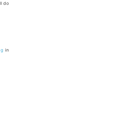
ll do
ng
in