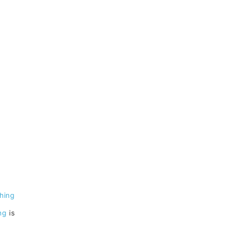
hing
ng
is