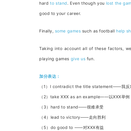
hard
to stand
. Even though you
lost the ga
good to your career.
Finally,
some games
such as football
help s
Taking into account all of these factors, w
playing games
give us
fun.
加分表达：
（1）I contradict the title statement—
（2）take XXX as an example——以XXX举例
（3）hard to stand——很难承受
（4）lead to victory——走向胜利
（5）do good to ——对XXX有益