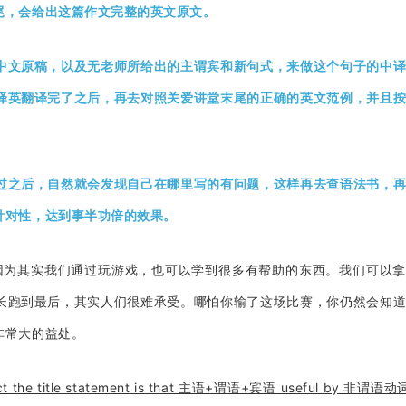
尾，会给出这篇作文完整的英文原文。
中文原稿，以及无老师所给出的主谓宾和新句式，来做这个句子的中
译英翻译完了之后，再去对照关爱讲堂末尾的正确的英文范例，并且
过之后，自然就会发现自己在哪里写的有问题，这样再去查语法书，
针对性，达到事半功倍的效果。
因为其实我们通过玩游戏，也可以学到很多有帮助的东西。我们可以
长跑到最后，其实人们很难承受。哪怕你输了这场比赛，你仍然会知
非常大的益处。
adict the title statement is that 主语+谓语+宾语 useful by 非谓语