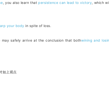
me
, you also learn that
persistence can lead to victory
, which wi
harp your body
in spite of loss.
e may safely arrive at the conclusion that both
wining and losi
—我反对如上观点