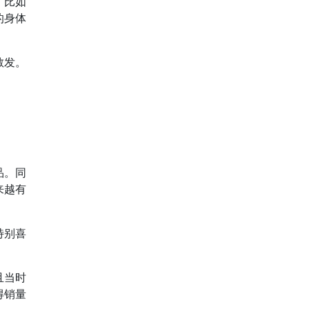
，比如
的身体
散发。
品。同
来越有
特别喜
且当时
得销量