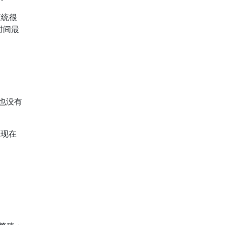
笼统很
时间最
）也没有
至现在