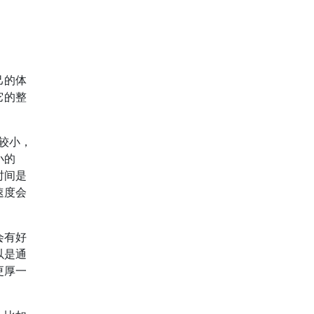
己的体
它的整
较小，
小的
时间是
速度会
会有好
以是通
更厚一