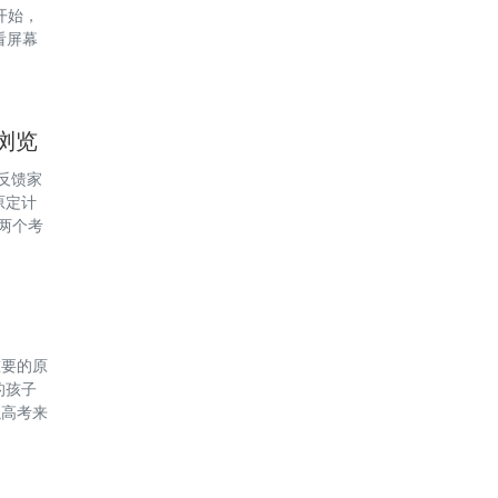
开始，
看屏幕
间思考
浏览
反馈家
原定计
的两个考
话，那么
重要的原
的孩子
以高考来
争相模
名于国