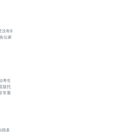
经没有8
各位家
知考生
庭版托
非常重
内很多