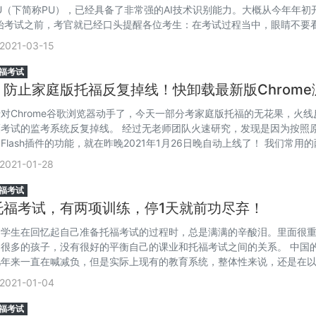
torU（下简称PU），已经具备了非常强的AI技术识别能力。大概从今年年初
开始考试之前，考官就已经口头提醒各位考生：在考试过程当中，眼睛不要
但是很多无花果对于这个提醒没有特别注意，因此有些时候，当自己长时
2021-03-15
就会看到屏幕之外。 实际上PU通过监考摄像头，自动识
福考试
！防止家庭版托福反复掉线！快卸载最新版Chrome
安装旧版！
对Chrome谷歌浏览器动手了，今天一部分考家庭版托福的无花果，火线
考试的监考系统反复掉线。 经过无老师团队火速研究，发现是因为按照
Flash插件的功能，就在昨晚2021年1月26日晚自动上线了！ 我们常用
Chrome和火狐Firefox，如果你已经打开了这两个浏览器的自动更新的
2021-01-28
览器，在昨晚已经自动停用了flash
福考试
托福考试，有两项训练，停1天就前功尽弃！
中学生在回忆起自己准备托福考试的过程时，总是满满的辛酸泪。里面很
很多的孩子，没有很好的平衡自己的课业和托福考试之间的关系。 中国
几年来一直在喊减负，但是实际上现有的教育系统，整体性来说，还是在
挥棒。公立教育作为一个重要的标杆，引领着国内的公立学校和国际学校
2021-01-04
此在国内著名中学比如毛坦厂中学和衡水系中学都以军事化的严格管理闻
福考试