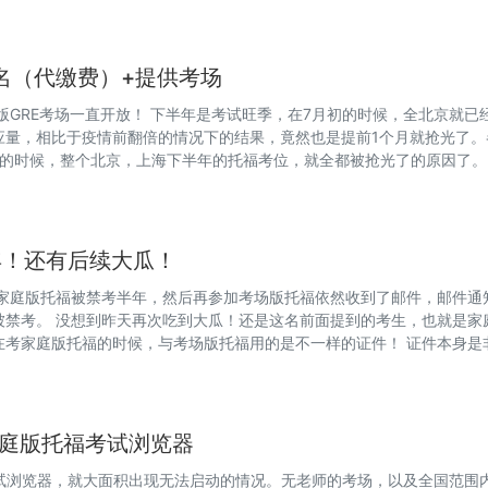
报名（代缴费）+提供考场
版GRE考场一直开放！ 下半年是考试旺季，在7月初的时候，全北京就已
应量，相比于疫情前翻倍的情况下的结果，竟然也是提前1个月就抢光了。
月的时候，整个北京，上海下半年的托福考位，就全都被抢光了的原因了。
年！还有后续大瓜！
为家庭版托福被禁考半年，然后再参加考场版托福依然收到了邮件，邮件通
被禁考。 没想到昨天再次吃到大瓜！还是这名前面提到的考生，也就是家
在考家庭版托福的时候，与考场版托福用的是不一样的证件！ 证件本身是
动家庭版托福考试浏览器
的考试浏览器，就大面积出现无法启动的情况。无老师的考场，以及全国范围