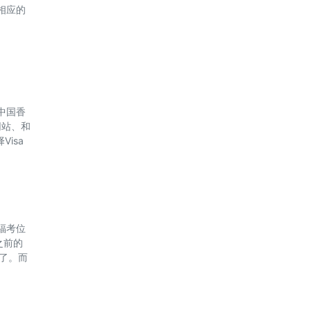
相应的
中国香
网站、和
isa
福考位
之前的
有了。而