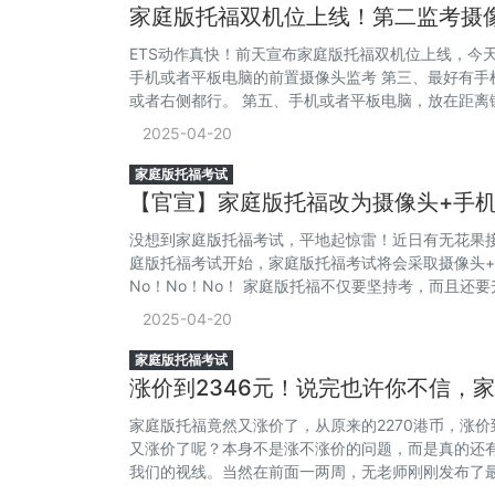
家庭版托福双机位上线！第二监考摄
ETS动作真快！前天宣布家庭版托福双机位上线，今
手机或者平板电脑的前置摄像头监考 第三、最好有手
或者右侧都行。 第五、手机或者平板电脑，放在距离键
2025-04-20
家庭版托福考试
【官宣】家庭版托福改为摄像头+手
没想到家庭版托福考试，平地起惊雷！近日有无花果接到
庭版托福考试开始，家庭版托福考试将会采取摄像头+
No！No！No！ 家庭版托福不仅要坚持考，而且还
2025-04-20
家庭版托福考试
涨价到2346元！说完也许你不信，
家庭版托福竟然又涨价了，从原来的2270港币，涨价
又涨价了呢？本身不是涨不涨价的问题，而是真的还
我们的视线。当然在前面一两周，无老师刚刚发布了
最本质