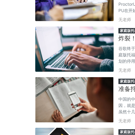
Proc
PU在
之外。 
无老师
的时候，
家庭版托
炸裂
器，
谷歌终于
庭版托福
划的停用
试浏览器
无老师
一部分浏
家庭版托
准备
中国的
因，就是
虽然十
作为指
无老师
仿。因
内。
家庭版托