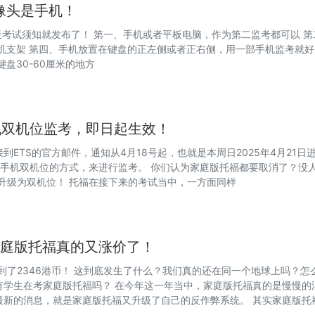
像头是手机！
天考试须知就发布了！ 第一、手机或者平板电脑，作为第二监考都可以 第
机支架 第四、手机放置在键盘的正左侧或者正右侧，用一部手机监考就好
盘30-60厘米的地方
机双机位监考，即日起生效！
ETS的官方邮件，通知从4月18号起，也就是本周日2025年4月21日
手机双机位的方式，来进行监考。 你们认为家庭版托福都要取消了？没
要升级为双机位！ 托福在接下来的考试当中，一方面同样
家庭版托福真的又涨价了！
到了2346港币！ 这到底发生了什么？我们真的还在同一个地球上吗？怎
有学生在考家庭版托福吗？ 在今年这一年当中，家庭版托福真的是慢慢的
最新的消息，就是家庭版托福又升级了自己的反作弊系统。 其实家庭版托