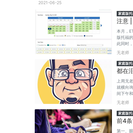
2021-06-25
家庭版托
注意 
本月，E
版托福的
此同时，
间图片 
无老师
考生增加
家庭版托
都在
格！
上周无
就横向询
间下午和
花果之
无老师
考试的
家庭版托
前4条
第一、眼