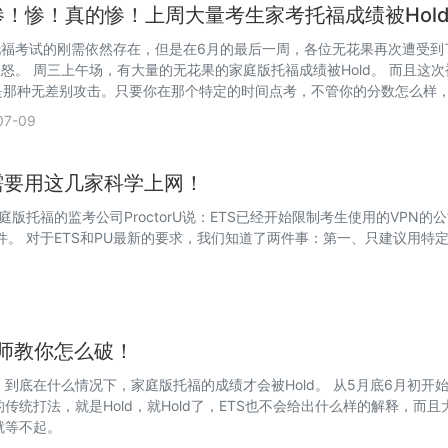
惨！惨！真的惨！上周大量考生家考托福成绩被Hol
福考试的刚需依然存在，但是在6月的最后一周，各位无花果再次遭受到了
怒。 周三上午场，有大量的无花果的家庭版托福成绩被Hold。 而且这次
，是那种无差别攻击。只要你在那个特定的时间点考，不管你的分数怎么样
d。 ETS的操作也很神奇，现在每周的规律都不一样。
07-09
，需要用这几家科学上网！
托福的监考公司ProctorU说：ETS已经开始限制考生使用的VPN的
件。 对于ETS和PU最新的要求，我们知道了两件事：第一、只建议用特
老师教你怎么破！
到底在什么情况下，家庭版托福的成绩才会被Hold。 从5月底6月初开
的传统打法，就是Hold，就Hold了，ETS也不会给出什么样的解释，而且
就等不起。