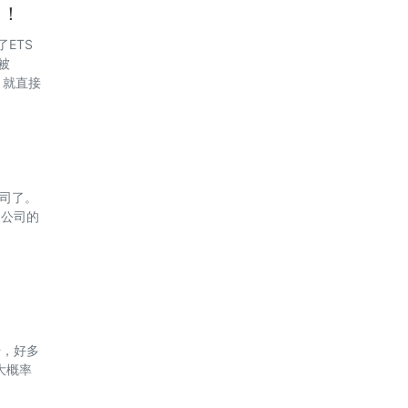
d！
ETS
被
，就直接
公司了。
定公司的
始，好多
大概率