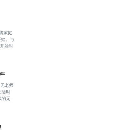
将家庭
开始。与
 开始时
当于帮助
严
，无老师
大陆时
试的无
午就开始
且开始
！