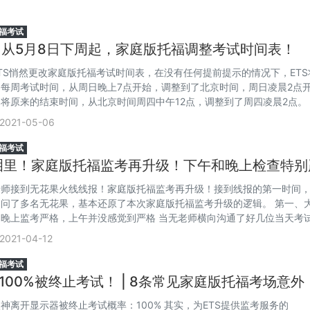
福考试
| 从5月8日下周起，家庭版托福调整考试时间表！
TS悄然更改家庭版托福考试时间表，在没有任何提前提示的情况下，ETS
每周考试时间，从周日晚上7点开始，调整到了北京时间，周日凌晨2点
将原来的结束时间，从北京时间周四中午12点，调整到了周四凌晨2点。
结束时间 也就是开始时间提前了12小时，结束时间提前了10个小时，相
2021-05-06
了2个小时的托福考位，我们也可以认
福考试
泪里！家庭版托福监考再升级！下午和晚上检查特别
老师接到无花果火线线报！家庭版托福监考再升级！接到线报的第一时间
问了多名无花果，基本还原了本次家庭版托福监考升级的逻辑。 第一、
晚上监考严格，上午并没感觉到严格 当无老师横向沟通了好几位当天考
后，发现了一个在此之前从未有过的特征。那就是很明显，在中国大陆上
2021-04-12
无花果监考并不严格，检查的时长也没有特别长，很快就通过了检查，并
福考试
100%被终止考试！ | 8条常见家庭版托福考场意外
神离开显示器被终止考试概率：100% 其实，为ETS提供监考服务的